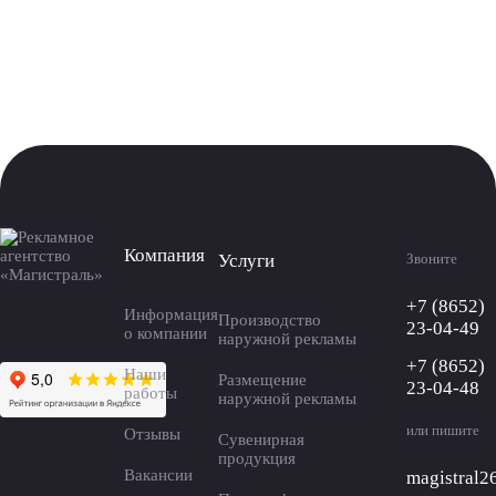
Компания
Услуги
Звоните
+7 (8652)
Информация
Производство
23-04-49
о компании
наружной рекламы
+7 (8652)
Наши
Размещение
23-04-48
работы
наружной рекламы
или пишите
Отзывы
Сувенирная
продукция
Вакансии
magistral