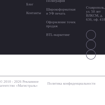
Полиграфия
Блог
Ставрополь,
Широкоформатная
ул. 50 лет
Контакты
и УФ печать
ВЛКСМ, д.
63б, оф. 41
Оформление точек
продаж
BTL-маркетинг
© 2010 - 2026 Рекламное
Политика конфиденциальности
агентство «Магистраль»