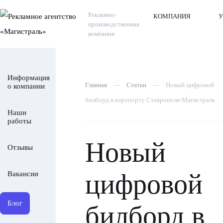
Рекламно-
КОМПАНИЯ
У
производственная
компания
Информация
Главная
—
Статьи
—
Новый цифровой
о компании
билборд в аэропорту Ставрополя-Магистраль
Наши
работы
Новый
Отзывы
цифровой
Вакансии
Блог
билборд в