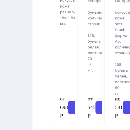
искусственная
Материал
Матери
кожа,
-
-
размеры
бумвинил,
искусст
18х11,5х1,5
количество
кожа
см.
страниц
soft-
—
touch,
128,
формат
бумага
А5,
белая,
количес
плотность
страниц
70
—
г/
168,
м².
бумага
белая,
плотнос
60
г/
от
от
от
м².
698
545
581
Заказать
Заказать
₽
₽
₽