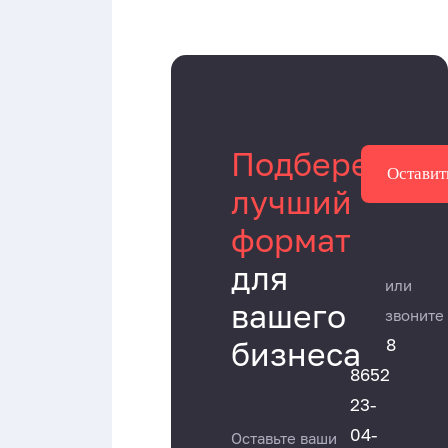
Подберем
Оставит
лучший
формат
для
или
вашего
звоните
8
бизнеса
8652
23-
04-
Оставьте ваши