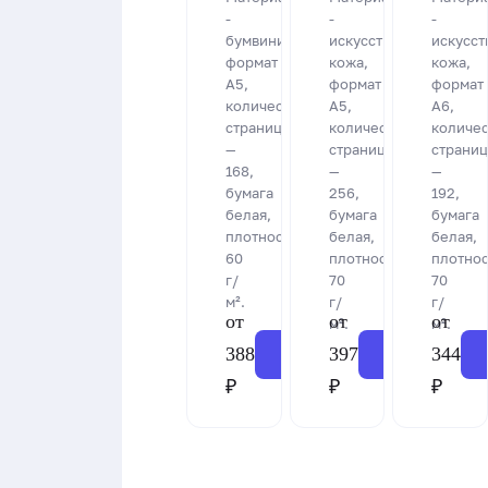
-
-
-
бумвинил,
искусственная
искусст
формат
кожа,
кожа,
А5,
формат
формат
количество
А5,
А6,
страниц
количество
количес
—
страниц
страниц
168,
—
—
бумага
256,
192,
белая,
бумага
бумага
плотность
белая,
белая,
60
плотность
плотнос
г/
70
70
м².
г/
г/
от
от
от
м².
м².
388
397
344
Заказать
Заказать
₽
₽
₽