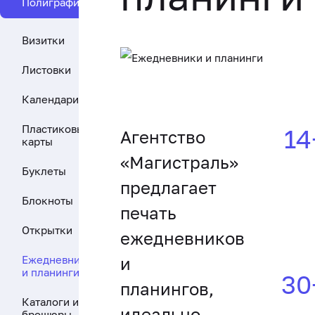
Полиграфия
Визитки
Листовки
Календари
Пластиковые
14
Агентство
карты
«Магистраль»
Буклеты
предлагает
Блокноты
печать
Открытки
ежедневников
Ежедневники
и
и планинги
30
планингов,
Каталоги и
идеально
брошюры