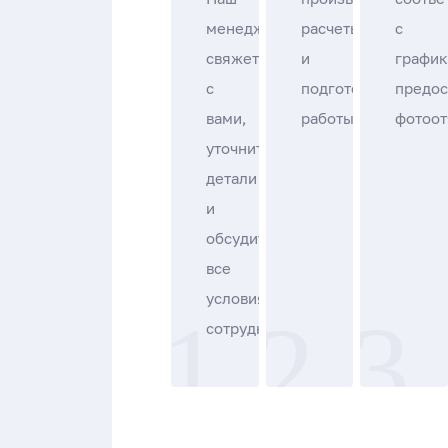
менеджер
расчеты
с
свяжется
и
график
с
подготовительные
предос
вами,
работы.
фотоот
уточнит
детали
и
обсудит
все
условия
сотрудничества.