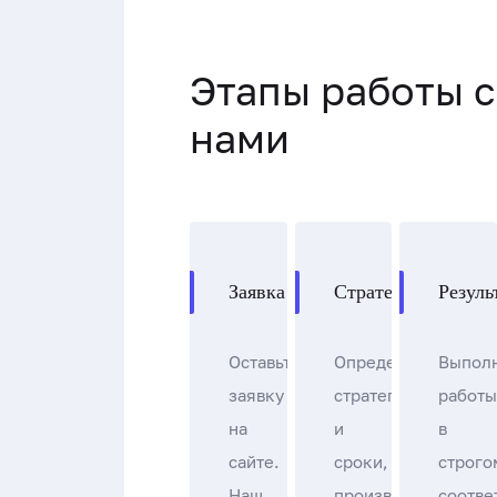
Этапы работы с
нами
Заявка
Стратегия
Резуль
Оставьте
Определяем
Выпол
заявку
стратегию
работы
на
и
в
сайте.
сроки,
строго
Наш
производим
соотве