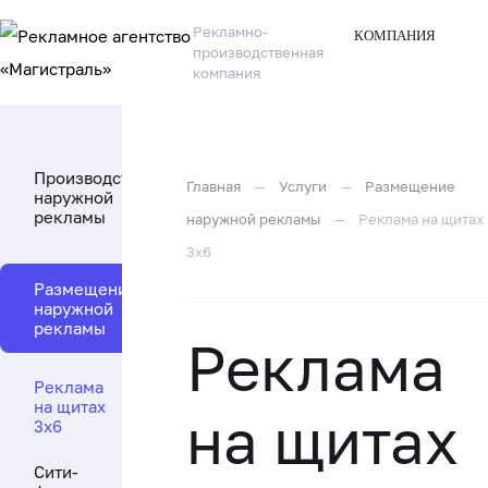
Рекламно-
КОМПАНИЯ
производственная
компания
Производство
Главная
—
Услуги
—
Размещение
наружной
рекламы
наружной рекламы
—
Реклама на щитах
3x6
Размещение
наружной
рекламы
Реклама
Реклама
на щитах
на щитах
3x6
Сити-