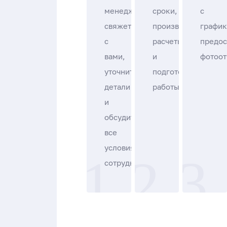
менеджер
сроки,
с
свяжется
производим
график
с
расчеты
предос
вами,
и
фотоот
уточнит
подготовительные
детали
работы.
и
обсудит
все
условия
сотрудничества.