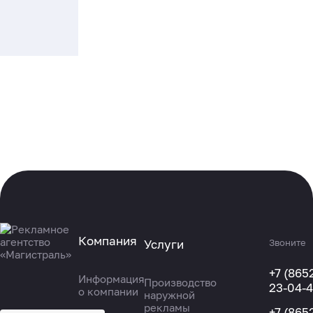
Компания
Услуги
Звоните
+7 (865
Информация
Производство
23-04-
о компании
наружной
рекламы
+7 (865