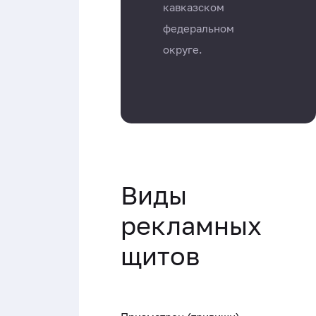
кавказском
федеральном
округе.
Виды
рекламных
щитов