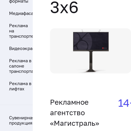
3x6
форматы
Медиафасады
Реклама
на
транспорте
Видеоэкран
Реклама в
салоне
транспорта
Реклама в
лифтах
14
Рекламное
агентство
Сувенирная
«Магистраль»
продукция