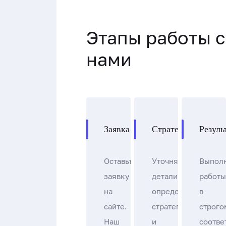
Этапы работы с
нами
Заявка
Стратегия
Резуль
Оставьте
Уточняем
Выпол
заявку
детали,
работы
на
определяем
в
сайте.
стратегию
строго
Наш
и
соотве