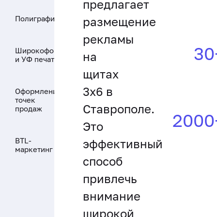
предлагает
Полиграфия
размещение
рекламы
30
Широкоформатная
на
и УФ печать
щитах
3x6 в
Оформление
точек
Ставрополе.
продаж
2000
Это
BTL-
эффективный
маркетинг
способ
привлечь
внимание
широкой