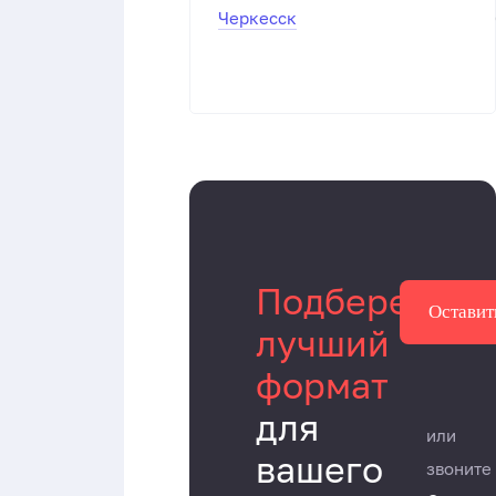
Черкесск
Подберем
Оставит
лучший
формат
для
или
вашего
звоните